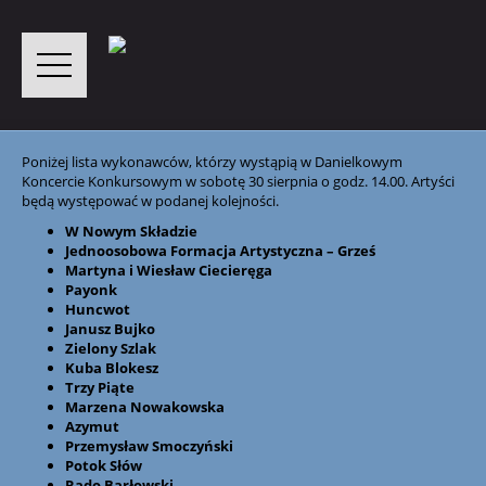
Poniżej lista wykonawców, którzy wystąpią w Danielkowym
Koncercie Konkursowym w sobotę 30 sierpnia o godz. 14.00. Artyści
będą występować w podanej kolejności.
W Nowym Składzie
Jednoosobowa Formacja Artystyczna – Grześ
Martyna i Wiesław Ciecieręga
Payonk
Huncwot
Janusz Bujko
Zielony Szlak
Kuba Blokesz
Trzy Piąte
Marzena Nowakowska
Azymut
Przemysław Smoczyński
Potok Słów
Rado Barłowski