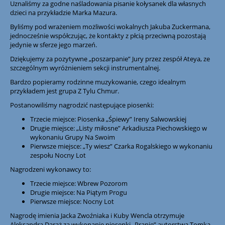
Uznaliśmy za godne naśladowania pisanie kołysanek dla własnych
dzieci na przykładzie Marka Mazura.
Byliśmy pod wrażeniem możliwości wokalnych Jakuba Zuckermana,
jednocześnie współczując, że kontakty z płcią przeciwną pozostają
jedynie w sferze jego marzeń.
Dziękujemy za pozytywne „poszarpanie” Jury przez zespół Ateya, ze
szczególnym wyróżnieniem sekcji instrumentalnej.
Bardzo popieramy rodzinne muzykowanie, czego idealnym
przykładem jest grupa Z Tylu Chmur.
Postanowiliśmy nagrodzić następujące piosenki:
Trzecie miejsce: Piosenka „Śpiewy” Ireny Salwowskiej
Drugie miejsce: „Listy miłosne” Arkadiusza Piechowskiego w
wykonaniu Grupy Na Swoim
Pierwsze miejsce: „Ty wiesz” Czarka Rogalskiego w wykonaniu
zespołu Nocny Lot
Nagrodzeni wykonawcy to:
Trzecie miejsce: Wbrew Pozorom
Drugie miejsce: Na Piątym Progu
Pierwsze miejsce: Nocny Lot
Nagrodę imienia Jacka Zwoźniaka i Kuby Wencla otrzymuje
Aleksandra Daraż za wykonanie piosenki „Pranie” autorstwa Tomka