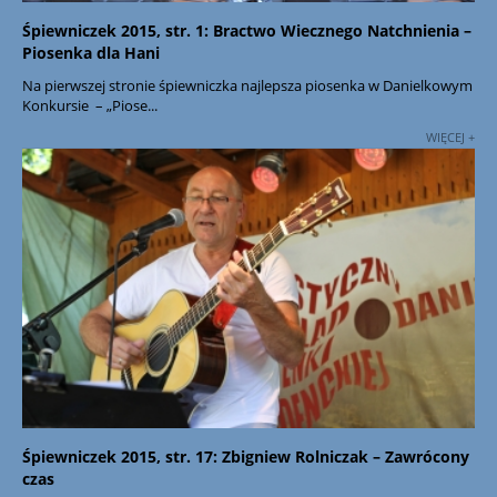
Śpiewniczek 2015, str. 1: Bractwo Wiecznego Natchnienia –
Piosenka dla Hani
Na pierwszej stronie śpiewniczka najlepsza piosenka w Danielkowym
Konkursie – „Piose...
WIĘCEJ +
Śpiewniczek 2015, str. 17: Zbigniew Rolniczak – Zawrócony
czas