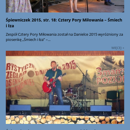
Śpiewniczek 2015, str. 18: Cztery Pory Miłowania – Śmiech
i łza
Zespół Cztery Pory Miłowania został na Danielce 2015 wyróżniony za
piosenkę „Śmiech i łza” –...
WIĘCEJ +