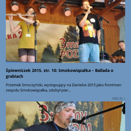
Śpiewniczek 2015, str. 10: Smokowiązałka – Ballada o
grabiach
Przemek Smoczyński, występujący na Danielce 2015 jako frontmen
zespołu Smokowiązałka, zdobył pier...
WIĘCEJ +