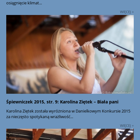
osiągnięcie klimat...
WIĘCEJ +
Śpiewniczek 2015, str. 9: Karolina Ziętek – Biała pani
Karolina Ziętek została wyróżniona w Danielkowym Konkursie 2015
za nieczęsto spotykaną wrażliwość...
WIĘCEJ +