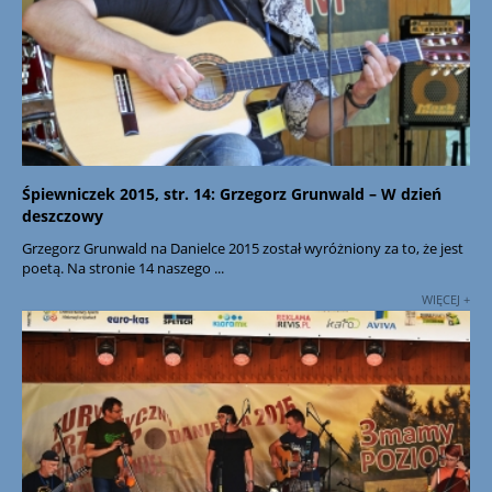
Śpiewniczek 2015, str. 14: Grzegorz Grunwald – W dzień
deszczowy
Grzegorz Grunwald na Danielce 2015 został wyróżniony za to, że jest
poetą. Na stronie 14 naszego ...
WIĘCEJ +