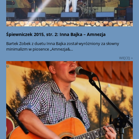
Śpiewniczek 2015, str. 2: Inna Bajka – Amnezja
Bartek Zobek z duetu Inna Bajka został wyróżniony za słowny
minimalizm w piosence „Amnezja&...
WIĘCEJ +