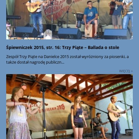
Śpiewniczek 2015, str. 16: Trzy Piąte – Ballada o stole
Zespół Trzy Piąte na Danielce 2015 został wyróżniony za piosenki, a
także dostał nagrodę publiczn...
WIĘCEJ +