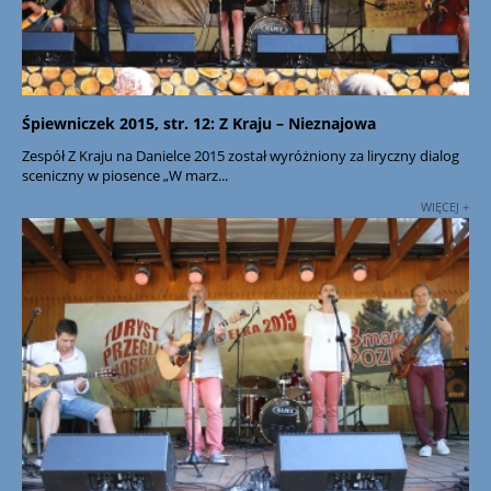
Śpiewniczek 2015, str. 12: Z Kraju – Nieznajowa
Zespół Z Kraju na Danielce 2015 został wyróżniony za liryczny dialog
sceniczny w piosence „W marz...
WIĘCEJ +