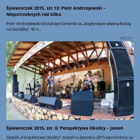
Śpiewniczek 2015, str.13: Piotr Andrzejewski –
Niepotrzebnych rad kilka
Piotr Andrzejewski dostał wyróżnienie za „dopłynięcie własną łodzią
na Danielkę”. W n...
WIĘCEJ +
Śpiewniczek 2015, str. 6: Perspektywa Okolicy – Jesień
Zespół „Perspektywa Okolicy” został na Danielce 2015 wyróżniony za