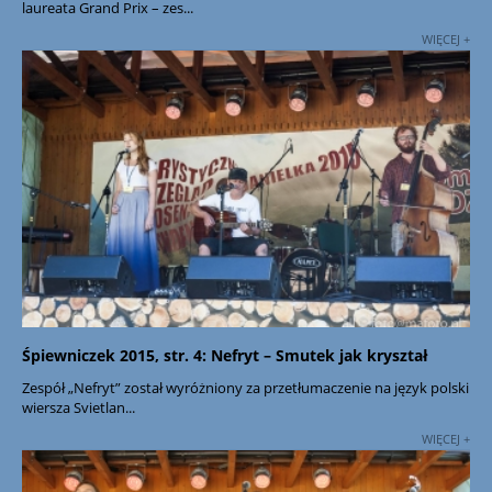
laureata Grand Prix – zes...
WIĘCEJ +
Śpiewniczek 2015, str. 4: Nefryt – Smutek jak kryształ
Zespół „Nefryt” został wyróżniony za przetłumaczenie na język polski
wiersza Svietlan...
WIĘCEJ +