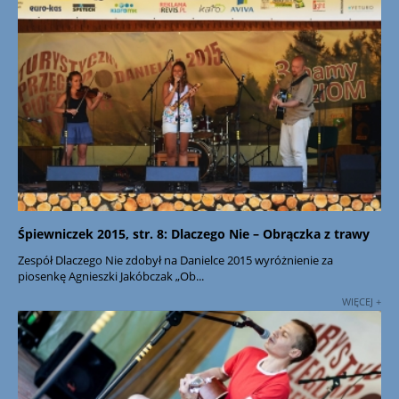
Śpiewniczek 2015, str. 8: Dlaczego Nie – Obrączka z trawy
Zespół Dlaczego Nie zdobył na Danielce 2015 wyróżnienie za
piosenkę Agnieszki Jakóbczak „Ob...
WIĘCEJ +