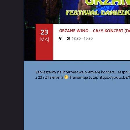
23
GRZANE WINO – CAŁY KONCERT (DA
MAJ
18:30 - 19:30
Zapraszamy na internetową premierę koncertu zespołu 
z 23 i 24 sierpnia
Transmisja tutaj: https://youtu.