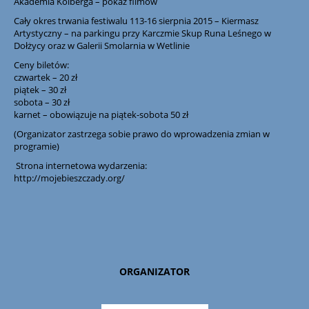
Akademia Kolberga – pokaz filmów
Cały okres trwania festiwalu 113-16 sierpnia 2015 – Kiermasz
Artystyczny – na parkingu przy Karczmie Skup Runa Leśnego w
Dołżycy oraz w Galerii Smolarnia w Wetlinie
Ceny biletów:
czwartek – 20 zł
piątek – 30 zł
sobota – 30 zł
karnet – obowiązuje na piątek-sobota 50 zł
(Organizator zastrzega sobie prawo do wprowadzenia zmian w
programie)
Strona internetowa wydarzenia:
http://mojebieszczady.org/
ORGANIZATOR