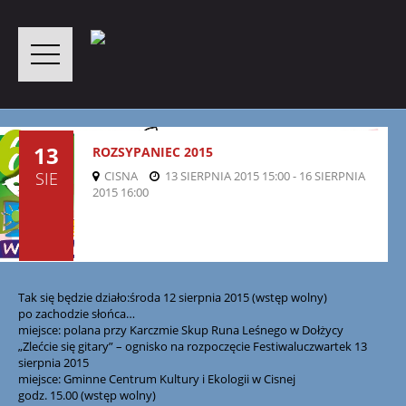
13
ROZSYPANIEC 2015
SIE
CISNA
13 SIERPNIA 2015 15:00 - 16 SIERPNIA
2015 16:00
Tak się będzie działo:środa 12 sierpnia 2015 (wstęp wolny)
po zachodzie słońca…
miejsce: polana przy Karczmie Skup Runa Leśnego w Dołżycy
„Zlećcie się gitary” – ognisko na rozpoczęcie Festiwaluczwartek 13
sierpnia 2015
miejsce: Gminne Centrum Kultury i Ekologii w Cisnej
godz. 15.00 (wstęp wolny)