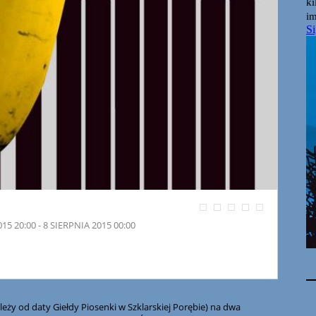
15 20:00 - 8 SIERPNIA 2015 00:00
leży od daty Giełdy Piosenki w Szklarskiej Porębie) na dwa