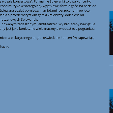
 w „salę koncertową”. Formalnie Śpiewanki to dwa koncerty:
istości muzyka w szczególnej, wyjątkowej formie gości na bazie od
i śpiewana gdzieś pomiędzy namiotami rozrzuconymi po łące.
nia a przede wszystkim górski krajobrazy, odległość od
ie muszynowych Śpiewanek.
ć budowanym zadaszonym „amfiteatrze”. Wystrój sceny nawiązuje
y jest jako koniecznie wieloznaczny a w dodatku z pogranicza
nie ma elektrycznego prądu, oświetlenie koncertów zapewniają
bazie.