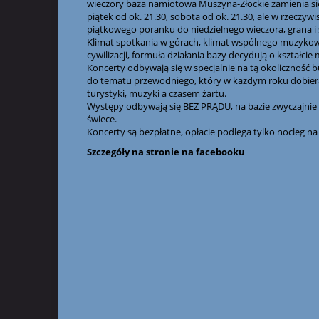
wieczory baza namiotowa Muszyna-Złockie zamienia się
piątek od ok. 21.30, sobota od ok. 21.30, ale w rzeczyw
piątkowego poranku do niedzielnego wieczora, grana 
Klimat spotkania w górach, klimat wspólnego muzykowa
cywilizacji, formuła działania bazy decydują o kształc
Koncerty odbywają się w specjalnie na tą okolicznoś
do tematu przewodniego, który w każdym roku dobieran
turystyki, muzyki a czasem żartu.
Występy odbywają się BEZ PRĄDU, na bazie zwyczajnie 
świece.
Koncerty są bezpłatne, opłacie podlega tylko nocleg na 
Szczegóły na
stronie na facebooku