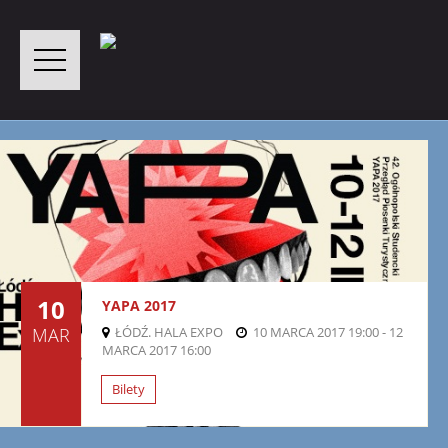
10
YAPA 2017
MAR
ŁÓDŹ. HALA EXPO
10 MARCA 2017 19:00 - 12
MARCA 2017 16:00
Bilety