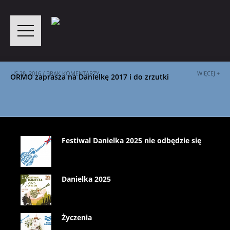
LIS 28, 2016 / BRAK KOMENTARZY
WIĘCEJ +
ORMO zaprasza na Danielkę 2017 i do zrzutki
Festiwal Danielka 2025 nie odbędzie się
Danielka 2025
Życzenia