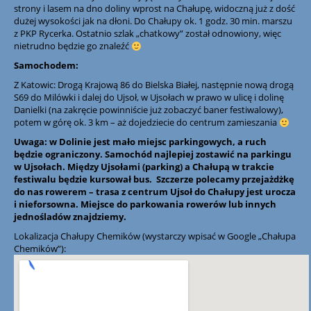
strony i lasem na dno doliny wprost na Chałupę, widoczną już z dość
dużej wysokości jak na dłoni. Do Chałupy ok. 1 godz. 30 min. marszu
z PKP Rycerka. Ostatnio szlak „chatkowy” został odnowiony, więc
nietrudno będzie go znaleźć
Samochodem:
Z Katowic: Drogą Krajową 86 do Bielska Białej, następnie nową drogą
S69 do Milówki i dalej do Ujsoł, w Ujsołach w prawo w ulicę i dolinę
Danielki (na zakręcie powinniście już zobaczyć baner festiwalowy),
potem w górę ok. 3 km – aż dojedziecie do centrum zamieszania
Uwaga: w Dolinie jest mało miejsc parkingowych, a ruch
będzie ograniczony. Samochód najlepiej zostawić na parkingu
w Ujsołach. Między Ujsołami (parking) a Chałupą w trakcie
festiwalu będzie kursował bus. Szczerze polecamy przejażdżkę
do nas rowerem – trasa z centrum Ujsoł do Chałupy jest urocza
i nieforsowna. Miejsce do parkowania rowerów lub innych
jednośladów znajdziemy.
Lokalizacja Chałupy Chemików (wystarczy wpisać w Google „Chałupa
Chemików”):