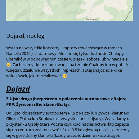
Dojazd, noclegi
Wstęp na wszystkie koncerty i imprezy towarzyszące w ramach
Danielki 2015 jest darmowy. Musicie się tylko dostać do Chałupy
Chemików w odpowiednim czasie w piątek, sobotę lub w niedzielę
Zachęcamy do przenocowania na terenie Chałupy lub w pobliżu i
wzięcia udziału we wszystkich imprezach. Tutaj znajdziecie kilka
wskazówek, jak to zrealizować
Dojazd
Z Ujsoł drogą (bezpośrednie połączenia autobusowe z Rajczą
PKP, Żywcem i Bielskiem-Białą):
Do Ujsoł dojeżdżamy autobusem PKS z Rajczy lub Żywca (kierunek:
Glinka, Złatna lub Soblówka – wszystkie przez Ujsoły). Wysiadamy na
przystanku Ujsoły Stara Poczta czyli koło nadleśnictwa (kto zapędzi
się do centrum wsi, musi wrócić ok. 0,5 km główną ulicą) i kierujemy
się w górę Doliny Danielki (każdy przechodzień wskaże drogę).