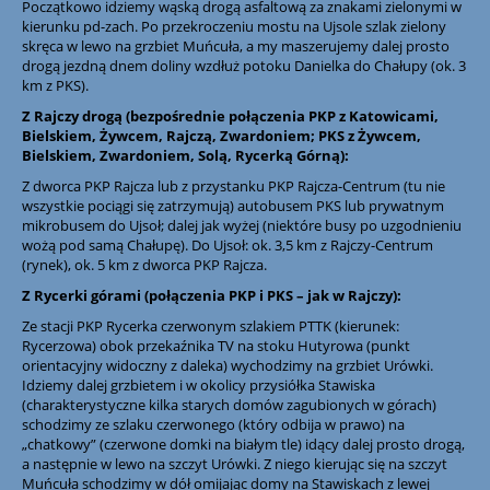
Początkowo idziemy wąską drogą asfaltową za znakami zielonymi w
kierunku pd-zach. Po przekroczeniu mostu na Ujsole szlak zielony
skręca w lewo na grzbiet Muńcuła, a my maszerujemy dalej prosto
drogą jezdną dnem doliny wzdłuż potoku Danielka do Chałupy (ok. 3
km z PKS).
Z Rajczy drogą (bezpośrednie połączenia PKP z Katowicami,
Bielskiem, Żywcem, Rajczą, Zwardoniem; PKS z Żywcem,
Bielskiem, Zwardoniem, Solą, Rycerką Górną):
Z dworca PKP Rajcza lub z przystanku PKP Rajcza-Centrum (tu nie
wszystkie pociągi się zatrzymują) autobusem PKS lub prywatnym
mikrobusem do Ujsoł; dalej jak wyżej (niektóre busy po uzgodnieniu
wożą pod samą Chałupę). Do Ujsoł: ok. 3,5 km z Rajczy-Centrum
(rynek), ok. 5 km z dworca PKP Rajcza.
Z Rycerki górami (połączenia PKP i PKS – jak w Rajczy):
Ze stacji PKP Rycerka czerwonym szlakiem PTTK (kierunek:
Rycerzowa) obok przekaźnika TV na stoku Hutyrowa (punkt
orientacyjny widoczny z daleka) wychodzimy na grzbiet Urówki.
Idziemy dalej grzbietem i w okolicy przysiółka Stawiska
(charakterystyczne kilka starych domów zagubionych w górach)
schodzimy ze szlaku czerwonego (który odbija w prawo) na
„chatkowy” (czerwone domki na białym tle) idący dalej prosto drogą,
a następnie w lewo na szczyt Urówki. Z niego kierując się na szczyt
Muńcuła schodzimy w dół omijając domy na Stawiskach z lewej