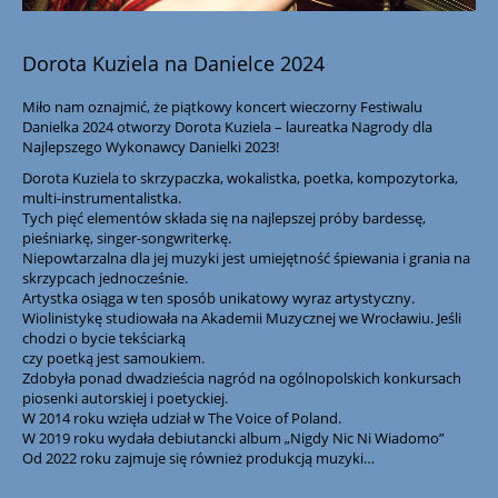
Dorota Kuziela na Danielce 2024
Miło nam oznajmić, że piątkowy koncert wieczorny Festiwalu
Danielka 2024 otworzy Dorota Kuziela – laureatka Nagrody dla
Najlepszego Wykonawcy Danielki 2023!
Dorota Kuziela to skrzypaczka, wokalistka, poetka, kompozytorka,
multi-instrumentalistka.
Tych pięć elementów składa się na najlepszej próby bardessę,
pieśniarkę, singer-songwriterkę.
Niepowtarzalna dla jej muzyki jest umiejętność śpiewania i grania na
skrzypcach jednocześnie.
Artystka osiąga w ten sposób unikatowy wyraz artystyczny.
Wiolinistykę studiowała na Akademii Muzycznej we Wrocławiu. Jeśli
chodzi o bycie tekściarką
czy poetką jest samoukiem.
Zdobyła ponad dwadzieścia nagród na ogólnopolskich konkursach
piosenki autorskiej i poetyckiej.
W 2014 roku wzięła udział w The Voice of Poland.
W 2019 roku wydała debiutancki album „Nigdy Nic Ni Wiadomo”
Od 2022 roku zajmuje się również produkcją muzyki…