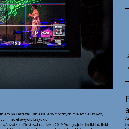
eniem na Festiwal Danielka 2019 z różnych miejsc: ciekawych,
ych, nieciekawych, brzydkich.
ps://zrzutka.pl/festiwal-danielka-2019
Podsyłajcie filmiki lub linki