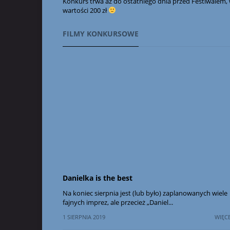
Konkurs trwa aż do ostatniego dnia przed Festiwalem, 
wartości 200 zł
FILMY KONKURSOWE
Danielka is the best
Na koniec sierpnia jest (lub było) zaplanowanych wiele
fajnych imprez, ale przecież „Daniel...
1 SIERPNIA 2019
WIĘCE