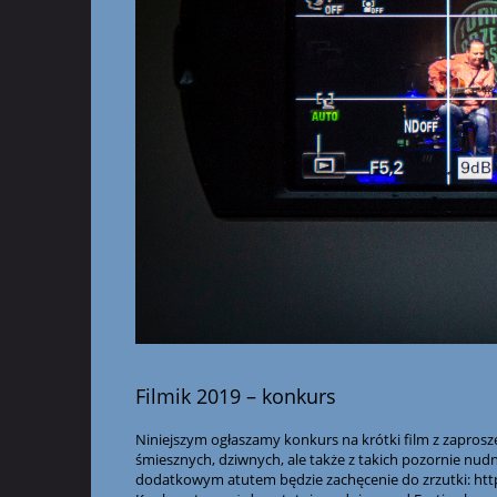
Filmik 2019 – konkurs
Niniejszym ogłaszamy konkurs na krótki film z zaprosz
śmiesznych, dziwnych, ale także z takich pozornie nudn
dodatkowym atutem będzie zachęcenie do zrzutki:
htt