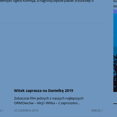
werdykt ogłosi Komisja, a nagrodą będzie pakiet zrzutkowy o
Witek zaprasza na Danielkę 2019
Zobaczcie film jednych z naszych najlepszych
ORMOwców – Alicji i Witka – z zaproszeni...
J +
25 CZERWCA 2019
WIĘCEJ +