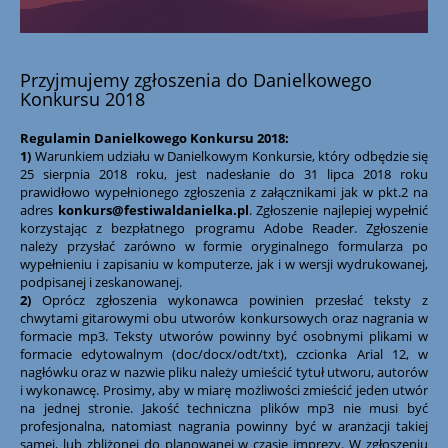
Przyjmujemy zgłoszenia do Danielkowego
Konkursu 2018
Regulamin Danielkowego Konkursu 2018:
1)
Warunkiem udziału w Danielkowym Konkursie, który odbędzie się
25 sierpnia 2018 roku, jest nadesłanie do 31 lipca 2018 roku
prawidłowo wypełnionego zgłoszenia z załącznikami jak w pkt.2 na
adres
konkurs@festiwaldanielka.pl
. Zgłoszenie najlepiej wypełnić
korzystając z bezpłatnego programu Adobe Reader. Zgłoszenie
należy przysłać zarówno w formie oryginalnego formularza po
wypełnieniu i zapisaniu w komputerze, jak i w wersji wydrukowanej,
podpisanej i zeskanowanej.
2)
Oprócz zgłoszenia wykonawca powinien przesłać teksty z
chwytami gitarowymi obu utworów konkursowych oraz nagrania w
formacie mp3. Teksty utworów powinny być osobnymi plikami w
formacie edytowalnym (doc/docx/odt/txt), czcionka Arial 12, w
nagłówku oraz w nazwie pliku należy umieścić tytuł utworu, autorów
i wykonawcę. Prosimy, aby w miarę możliwości zmieścić jeden utwór
na jednej stronie. Jakość techniczna plików mp3 nie musi być
profesjonalna, natomiast nagrania powinny być w aranżacji takiej
samej, lub zbliżonej do planowanej w czasie imprezy. W zgłoszeniu