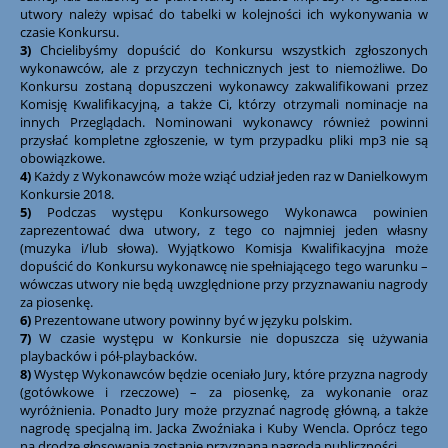
utwory należy wpisać do tabelki w kolejności ich wykonywania w
czasie Konkursu.
3)
Chcielibyśmy dopuścić do Konkursu wszystkich zgłoszonych
wykonawców, ale z przyczyn technicznych jest to niemożliwe. Do
Konkursu zostaną dopuszczeni wykonawcy zakwalifikowani przez
Komisję Kwalifikacyjną, a także Ci, którzy otrzymali nominacje na
innych Przeglądach. Nominowani wykonawcy również powinni
przysłać kompletne zgłoszenie, w tym przypadku pliki mp3 nie są
obowiązkowe.
4)
Każdy z Wykonawców może wziąć udział jeden raz w Danielkowym
Konkursie 2018.
5)
Podczas występu Konkursowego Wykonawca powinien
zaprezentować dwa utwory, z tego co najmniej jeden własny
(muzyka i/lub słowa). Wyjątkowo Komisja Kwalifikacyjna może
dopuścić do Konkursu wykonawcę nie spełniającego tego warunku –
wówczas utwory nie będą uwzględnione przy przyznawaniu nagrody
za piosenkę.
6)
Prezentowane utwory powinny być w języku polskim.
7)
W czasie występu w Konkursie nie dopuszcza się używania
playbacków i pół-playbacków.
8)
Występ Wykonawców będzie oceniało Jury, które przyzna nagrody
(gotówkowe i rzeczowe) – za piosenkę, za wykonanie oraz
wyróżnienia. Ponadto Jury może przyznać nagrodę główną, a także
nagrodę specjalną im. Jacka Zwoźniaka i Kuby Wencla. Oprócz tego
na drodze głosowania zostanie przyznana nagroda publiczności.