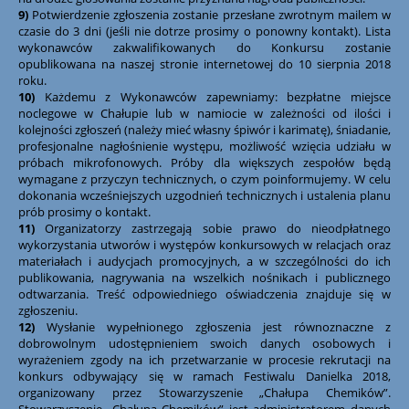
9)
Potwierdzenie zgłoszenia zostanie przesłane zwrotnym mailem w
czasie do 3 dni (jeśli nie dotrze prosimy o ponowny kontakt). Lista
wykonawców zakwalifikowanych do Konkursu zostanie
opublikowana na naszej stronie internetowej do 10 sierpnia 2018
roku.
10)
Każdemu z Wykonawców zapewniamy: bezpłatne miejsce
noclegowe w Chałupie lub w namiocie w zależności od ilości i
kolejności zgłoszeń (należy mieć własny śpiwór i karimatę), śniadanie,
profesjonalne nagłośnienie występu, możliwość wzięcia udziału w
próbach mikrofonowych. Próby dla większych zespołów będą
wymagane z przyczyn technicznych, o czym poinformujemy. W celu
dokonania wcześniejszych uzgodnień technicznych i ustalenia planu
prób prosimy o kontakt.
11)
Organizatorzy zastrzegają sobie prawo do nieodpłatnego
wykorzystania utworów i występów konkursowych w relacjach oraz
materiałach i audycjach promocyjnych, a w szczególności do ich
publikowania, nagrywania na wszelkich nośnikach i publicznego
odtwarzania. Treść odpowiedniego oświadczenia znajduje się w
zgłoszeniu.
12)
Wysłanie wypełnionego zgłoszenia jest równoznaczne z
dobrowolnym udostępnieniem swoich danych osobowych i
wyrażeniem zgody na ich przetwarzanie w procesie rekrutacji na
konkurs odbywający się w ramach Festiwalu Danielka 2018,
organizowany przez Stowarzyszenie „Chałupa Chemików”.
Stowarzyszenie „Chałupa Chemików” jest administratorem danych