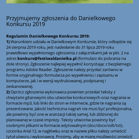
Przyjmujemy zgłoszenia do Danielkowego
Konkursu 2019
Regulamin Danielkowego Konkursu 2019:
1)
Warunkiem udziału w Danielkowym Konkursie, który odbędzie się
24 sierpnia 2019 roku, jest nadesłanie do 31 lipca 2019 roku
prawidłowo wypełnionego zgłoszenia z załącznikami jak w pkt. 2 na
adres
konkurs@festiwaldanielka.pl
(formularz do pobrania na
dole strony). Zgłoszenie najlepiej wypełnić korzystając z bezpłatnego
programu Adobe Reader. Zgłoszenie należy przysłać zarówno w
formie oryginalnego formularza po wypełnieniu i zapisaniu w
komputerze, jak i w wersji wydrukowanej, podpisanej i
zeskanowanej.
2)
Oprócz zgłoszenia wykonawca powinien przesłać teksty z
chwytami gitarowymi obu utworów konkursowych oraz nagrania w
formacie mp3, lub linki do stron w internecie, gdzie te nagrania są
prezentowane. Jakość techniczna nagrań nie musi być profesjonalna,
ale powinny być one w aranżacji takiej samej, lub zbliżonej do
planowanej w czasie imprezy. Teksty utworów powinny być
osobnymi plikami w formacie edytowalnym (doc/docx/odt/txt),
czcionka Arial 12, w nagłówku oraz w nazwie pliku należy umieścić
tytuł utworu i wykonawcę. Prosimy, aby w miarę możliwości zmieścić