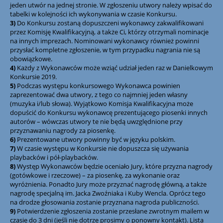
jeden utwór na jednej stronie. W zgłoszeniu utwory należy wpisać do
tabelki w kolejności ich wykonywania w czasie Konkursu.
3)
Do Konkursu zostaną dopuszczeni wykonawcy zakwalifikowani
przez Komisję Kwalifikacyjną, a także Ci, którzy otrzymali nominacje
na innych imprezach. Nominowani wykonawcy również powinni
przysłać kompletne zgłoszenie, w tym przypadku nagrania nie są
obowiązkowe.
4)
Każdy z Wykonawców może wziąć udział jeden raz w Danielkowym
Konkursie 2019.
5)
Podczas występu konkursowego Wykonawca powinien
zaprezentować dwa utwory, z tego co najmniej jeden własny
(muzyka i/lub słowa). Wyjątkowo Komisja Kwalifikacyjna może
dopuścić do Konkursu wykonawcę prezentującego piosenki innych
autorów – wówczas utwory te nie będą uwzględnione przy
przyznawaniu nagrody za piosenkę.
6)
Prezentowane utwory powinny być w języku polskim.
7)
W czasie występu w Konkursie nie dopuszcza się używania
playbacków i pół-playbacków.
8)
Występ Wykonawców będzie oceniało Jury, które przyzna nagrody
(gotówkowe i rzeczowe) – za piosenkę, za wykonanie oraz
wyróżnienia. Ponadto Jury może przyznać nagrodę główną, a także
nagrodę specjalną im. Jacka Zwoźniaka i Kuby Wencla. Oprócz tego
na drodze głosowania zostanie przyznana nagroda publiczności.
9)
Potwierdzenie zgłoszenia zostanie przesłane zwrotnym mailem w
czasie do 3 dni (jeśli nie dotrze prosimy o ponowny kontakt). Lista