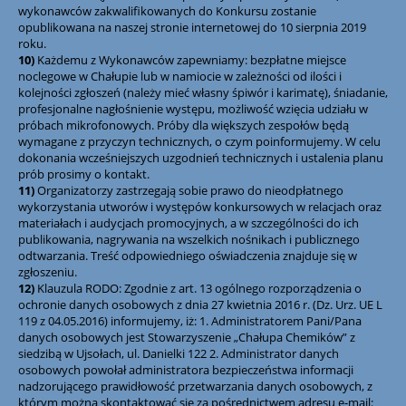
wykonawców zakwalifikowanych do Konkursu zostanie
opublikowana na naszej stronie internetowej do 10 sierpnia 2019
roku.
10)
Każdemu z Wykonawców zapewniamy: bezpłatne miejsce
noclegowe w Chałupie lub w namiocie w zależności od ilości i
kolejności zgłoszeń (należy mieć własny śpiwór i karimatę), śniadanie,
profesjonalne nagłośnienie występu, możliwość wzięcia udziału w
próbach mikrofonowych. Próby dla większych zespołów będą
wymagane z przyczyn technicznych, o czym poinformujemy. W celu
dokonania wcześniejszych uzgodnień technicznych i ustalenia planu
prób prosimy o kontakt.
11)
Organizatorzy zastrzegają sobie prawo do nieodpłatnego
wykorzystania utworów i występów konkursowych w relacjach oraz
materiałach i audycjach promocyjnych, a w szczególności do ich
publikowania, nagrywania na wszelkich nośnikach i publicznego
odtwarzania. Treść odpowiedniego oświadczenia znajduje się w
zgłoszeniu.
12)
Klauzula RODO: Zgodnie z art. 13 ogólnego rozporządzenia o
ochronie danych osobowych z dnia 27 kwietnia 2016 r. (Dz. Urz. UE L
119 z 04.05.2016) informujemy, iż: 1. Administratorem Pani/Pana
danych osobowych jest Stowarzyszenie „Chałupa Chemików” z
siedzibą w Ujsołach, ul. Danielki 122 2. Administrator danych
osobowych powołał administratora bezpieczeństwa informacji
nadzorującego prawidłowość przetwarzania danych osobowych, z
którym można skontaktować się za pośrednictwem adresu e-mail: