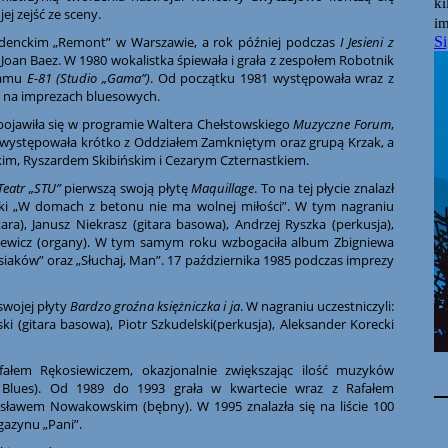
ej zejść ze sceny.
studenckim „Remont” w Warszawie, a rok później podczas
I Jesieni z
Joan Baez. W 1980 wokalistka śpiewała i grała z zespołem Robotnik
ramu
E-81 (Studio „Gama”)
. Od początku 1981 występowała wraz z
e na imprezach bluesowych.
ojawiła się w programie Waltera Chełstowskiego
Muzyczne Forum
,
982 występowała krótko z Oddziałem Zamkniętym oraz grupą Krzak, a
skim, Ryszardem Skibińskim i Cezarym Czternastkiem.
Teatr „STU”
pierwszą swoją płytę
Maquillage
. To na tej płycie znalazł
stki „W domach z betonu nie ma wolnej miłości”. W tym nagraniu
ara), Janusz Niekrasz (gitara basowa), Andrzej Ryszka (perkusja),
nkiewicz (organy). W tym samym roku wzbogaciła album Zbigniewa
aków” oraz „Słuchaj, Man”. 17 października 1985 podczas imprezy
swojej płyty
Bardzo groźna księżniczka i ja
. W nagraniu uczestniczyli:
ki (gitara basowa), Piotr Szkudelski(perkusja), Aleksander Korecki
fałem Rękosiewiczem, okazjonalnie zwiększając ilość muzyków
Blues). Od 1989 do 1993 grała w kwartecie wraz z Rafałem
osławem Nowakowskim (bębny). W 1995 znalazła się na liście 100
gazynu „Pani”.