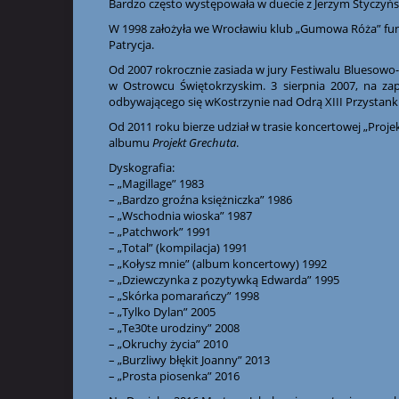
Bardzo często występowała w duecie z Jerzym Styczyńs
W 1998 założyła we Wrocławiu klub „Gumowa Róża” funk
Patrycja.
Od 2007 rokrocznie zasiada w jury Festiwalu Bluesowo
w Ostrowcu Świętokrzyskim. 3 sierpnia 2007, na zap
odbywającego się wKostrzynie nad Odrą XIII Przystan
Od 2011 roku bierze udział w trasie koncertowej „Proje
albumu
Projekt Grechuta
.
Dyskografia:
– „Magillage” 1983
– „Bardzo groźna księżniczka” 1986
– „Wschodnia wioska” 1987
– „Patchwork” 1991
– „Total” (kompilacja) 1991
– „Kołysz mnie” (album koncertowy) 1992
– „Dziewczynka z pozytywką Edwarda” 1995
– „Skórka pomarańczy” 1998
– „Tylko Dylan” 2005
– „Te30te urodziny” 2008
– „Okruchy życia” 2010
– „Burzliwy błękit Joanny” 2013
– „Prosta piosenka” 2016