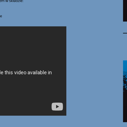
em w składzie:
ne