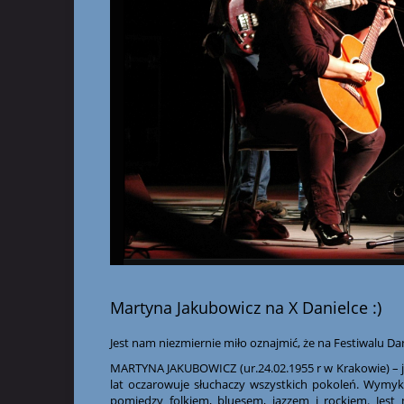
Martyna Jakubowicz na X Danielce :)
Jest nam niezmiernie miło oznajmić, że na Festiwalu D
MARTYNA JAKUBOWICZ (ur.24.02.1955 r w Krakowie) – j
lat oczarowuje sł
uchaczy wszystkich pokoleń. Wymyk
pomiędzy folkiem, bluesem, jazzem i rockiem. Jest 