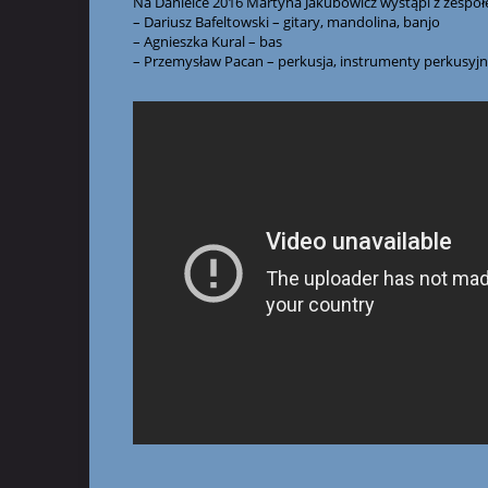
Na Danielce 2016 Martyna Jakubowicz wystąpi z zespoł
– Dariusz Bafeltowski – gitary, mandolina, banjo
– Agnieszka Kural – bas
– Przemysław Pacan – perkusja, instrumenty perkusyj