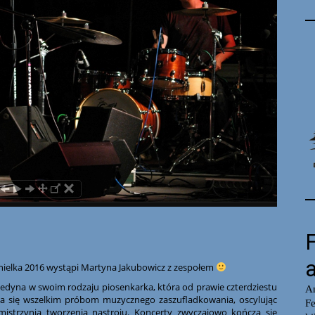
anielka 2016 wystąpi Martyna Jakubowicz z zespołem
edyna w swoim rodzaju piosenkarka, która od prawie czterdziestu
a się wszelkim próbom muzycznego zaszufladkowania, oscylując
mistrzynią tworzenia nastroju. Koncerty zwyczajowo kończą się