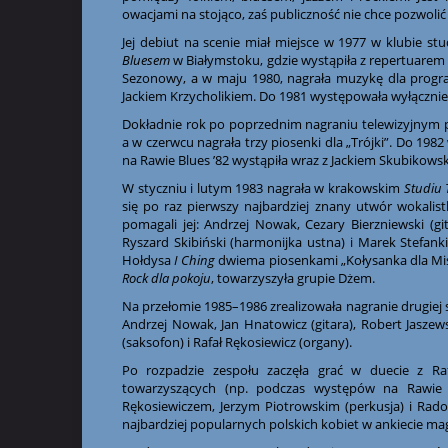
owacjami na stojąco, zaś publiczność nie chce pozwolić j
Jej debiut na scenie miał miejsce w 1977 w klubie 
Bluesem
w Białymstoku, gdzie wystąpiła z repertuarem 
Sezonowy, a w maju 1980, nagrała muzykę dla prog
Jackiem Krzycholikiem. Do 1981 występowała wyłączni
Dokładnie rok po poprzednim nagraniu telewizyjnym p
a w czerwcu nagrała trzy piosenki dla „Trójki”. Do 1
na Rawie Blues ’82 wystąpiła wraz z Jackiem Skubikow
W styczniu i lutym 1983 nagrała w krakowskim
Studiu 
się po raz pierwszy najbardziej znany utwór wokali
pomagali jej: Andrzej Nowak, Cezary Bierzniewski (git
Ryszard Skibiński (harmonijka ustna) i Marek Stefa
Hołdysa
I Ching
dwiema piosenkami „Kołysanka dla Misi
Rock dla pokoju
, towarzyszyła grupie Dżem.
Na przełomie 1985–1986 zrealizowała nagranie drugiej 
Andrzej Nowak, Jan Hnatowicz (gitara), Robert Jaszews
(saksofon) i Rafał Rękosiewicz (organy).
Po rozpadzie zespołu zaczęła grać w duecie z Ra
towarzyszących (np. podczas występów na Rawie 
Rękosiewiczem, Jerzym Piotrowskim (perkusja) i Rad
najbardziej popularnych polskich kobiet w ankiecie ma