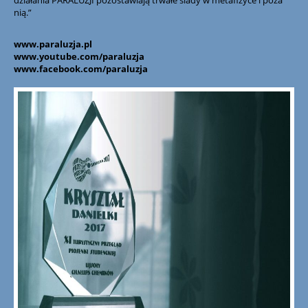
działania PARALUZJI pozostawiają trwałe ślady w metafizyce i poza
nią.”
www.paraluzja.pl
www.youtube.com/paraluzja
www.facebook.com/paraluzja