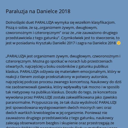
Paraluzja na Danielce 2018
Dolnośląski duet PARALUZJA wymyka się wszelkim klasyfikacjom.
Piszą o sobie, że są „organizmem żywym, dwugłowym,
czworonożnym i czteroręcznym” oraz że „nie zauważono drugiego
przedstawiciela z tego gatunku”. Czymkolwiek jest to stworzenie, to
jest w posiadaniu Kryształu Danielki 2017 i zagra na Danielce 2018
„PARALUZJA jest organizmem żywym, dwugłowym, czworonożnym i
czteroręcznym. Można go spotkać w norach lub przestrzeniach
otwartych, najczęściej u boku osobników z gatunku publikus
klaskus. PARALUZJA odżywia się materiałem emocjonalnym, który w
reakcji z tlenem zostaje przekształcony w potwory autorskie,
najczęściej podczas procesu zwanego koncertozą. Naukowcy do dziś
nie zaobserwowali zjawiska, który wpływałby tak mocno i w sposób
tak nietypowy na publikus klaskus. Doszło do tego, że koncertoza
wywołana przez PARALUZJE została zakwalifikowana jako zjawisko
paranormalne. Przypuszcza się, że tak duża wydolność PARALUZJI
jest spowodowana występowaniem dwóch mocnych serc oraz
dwóch wartkich krwiobiegów w jej organizmie. Ponieważ nie
zauważono drugiego przedstawiciela z tego gatunku, naukowcy
zalecają obserwatorom bezgłos i skupienie oraz przestrzegają że