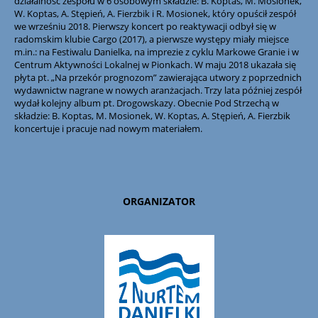
działalność zespołu w 6 osobowym składzie: B. Koptas, M. Mosionek,
W. Koptas, A. Stępień, A. Fierzbik i R. Mosionek, który opuścił zespół
we wrześniu 2018. Pierwszy koncert po reaktywacji odbył się w
radomskim klubie Cargo (2017), a pierwsze występy miały miejsce
m.in.: na Festiwalu Danielka, na imprezie z cyklu Markowe Granie i w
Centrum Aktywności Lokalnej w Pionkach. W maju 2018 ukazała się
płyta pt. „Na przekór prognozom” zawierająca utwory z poprzednich
wydawnictw nagrane w nowych aranżacjach. Trzy lata później zespół
wydał kolejny album pt. Drogowskazy. Obecnie Pod Strzechą w
składzie: B. Koptas, M. Mosionek, W. Koptas, A. Stępień, A. Fierzbik
koncertuje i pracuje nad nowym materiałem.
ORGANIZATOR