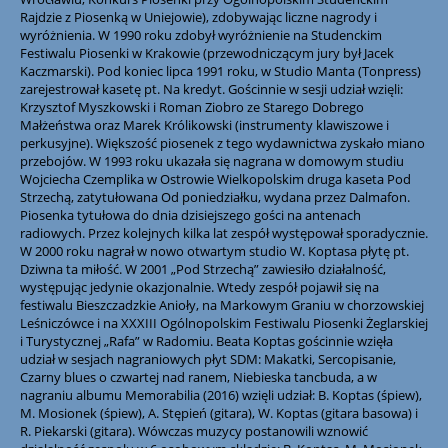
Rajdzie z Piosenką w Uniejowie), zdobywając liczne nagrody i
wyróżnienia. W 1990 roku zdobył wyróżnienie na Studenckim
Festiwalu Piosenki w Krakowie (przewodniczącym jury był Jacek
Kaczmarski). Pod koniec lipca 1991 roku, w Studio Manta (Tonpress)
zarejestrował kasetę pt. Na kredyt. Gościnnie w sesji udział wzięli:
Krzysztof Myszkowski i Roman Ziobro ze Starego Dobrego
Małżeństwa oraz Marek Królikowski (instrumenty klawiszowe i
perkusyjne). Większość piosenek z tego wydawnictwa zyskało miano
przebojów. W 1993 roku ukazała się nagrana w domowym studiu
Wojciecha Czemplika w Ostrowie Wielkopolskim druga kaseta Pod
Strzechą, zatytułowana Od poniedziałku, wydana przez Dalmafon.
Piosenka tytułowa do dnia dzisiejszego gości na antenach
radiowych. Przez kolejnych kilka lat zespół występował sporadycznie.
W 2000 roku nagrał w nowo otwartym studio W. Koptasa płytę pt.
Dziwna ta miłość. W 2001 „Pod Strzechą” zawiesiło działalność,
występując jedynie okazjonalnie. Wtedy zespół pojawił się na
festiwalu Bieszczadzkie Anioły, na Markowym Graniu w chorzowskiej
Leśniczówce i na XXXIII Ogólnopolskim Festiwalu Piosenki Żeglarskiej
i Turystycznej „Rafa” w Radomiu. Beata Koptas gościnnie wzięła
udział w sesjach nagraniowych płyt SDM: Makatki, Sercopisanie,
Czarny blues o czwartej nad ranem, Niebieska tancbuda, a w
nagraniu albumu Memorabilia (2016) wzięli udział: B. Koptas (śpiew),
M. Mosionek (śpiew), A. Stępień (gitara), W. Koptas (gitara basowa) i
R. Piekarski (gitara). Wówczas muzycy postanowili wznowić