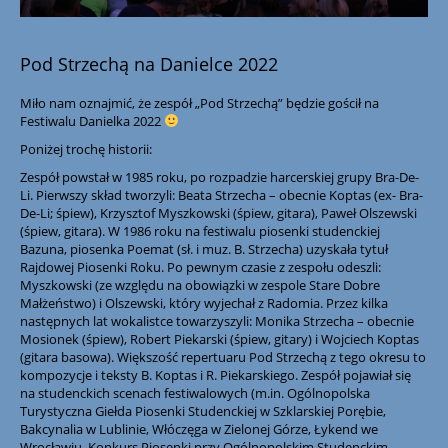
Pod Strzechą na Danielce 2022
Miło nam oznajmić, że zespół „Pod Strzechą” będzie gościł na
Festiwalu Danielka 2022
Poniżej trochę historii:
Zespół powstał w 1985 roku, po rozpadzie harcerskiej grupy Bra-De-
Li. Pierwszy skład tworzyli: Beata Strzecha – obecnie Koptas (ex- Bra-
De-Li; śpiew), Krzysztof Myszkowski (śpiew, gitara), Paweł Olszewski
(śpiew, gitara). W 1986 roku na festiwalu piosenki studenckiej
Bazuna, piosenka Poemat (sł. i muz. B. Strzecha) uzyskała tytuł
Rajdowej Piosenki Roku. Po pewnym czasie z zespołu odeszli:
Myszkowski (ze względu na obowiązki w zespole Stare Dobre
Małżeństwo) i Olszewski, który wyjechał z Radomia. Przez kilka
następnych lat wokalistce towarzyszyli: Monika Strzecha – obecnie
Mosionek (śpiew), Robert Piekarski (śpiew, gitary) i Wojciech Koptas
(gitara basowa). Większość repertuaru Pod Strzechą z tego okresu to
kompozycje i teksty B. Koptas i R. Piekarskiego. Zespół pojawiał się
na studenckich scenach festiwalowych (m.in. Ogólnopolska
Turystyczna Giełda Piosenki Studenckiej w Szklarskiej Porębie,
Bakcynalia w Lublinie, Włóczęga w Zielonej Górze, Łykend we
Wrocławiu, Konkurs Piosenki przy Ogólnopolskim Studenckim