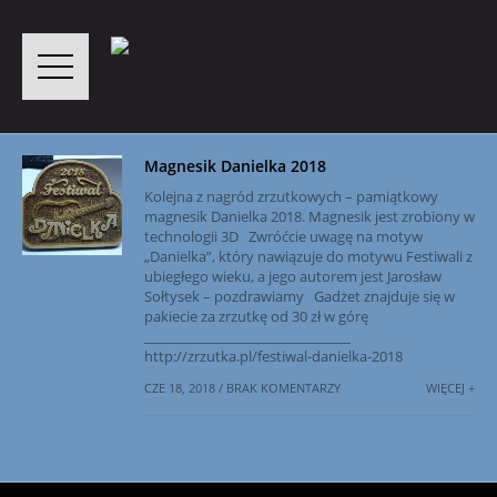
Magnesik Danielka 2018
Kolejna z nagród zrzutkowych – pamiątkowy
magnesik Danielka 2018. Magnesik jest zrobiony w
technologii 3D Zwróćcie uwagę na motyw
„Danielka”, który nawiązuje do motywu Festiwali z
ubiegłego wieku, a jego autorem jest Jarosław
Sołtysek – pozdrawiamy Gadżet znajduje się w
pakiecie za zrzutkę od 30 zł w górę
_______________________________
http://zrzutka.pl/festiwal-danielka-2018
CZE 18, 2018 / BRAK KOMENTARZY
WIĘCEJ +