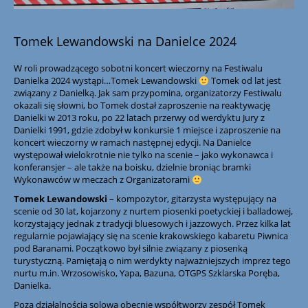
Tomek Lewandowski na Danielce 2024
W roli prowadzącego sobotni koncert wieczorny na Festiwalu
Danielka 2024 wystąpi…Tomek Lewandowski
Tomek od lat jest
związany z Danielką. Jak sam przypomina, organizatorzy Festiwalu
okazali się słowni, bo Tomek dostał zaproszenie na reaktywację
Danielki w 2013 roku, po 22 latach przerwy od werdyktu Jury z
Danielki 1991, gdzie zdobył w konkursie 1 miejsce i zaproszenie na
koncert wieczorny w ramach następnej edycji. Na Danielce
występował wielokrotnie nie tylko na scenie – jako wykonawca i
konferansjer – ale także na boisku, dzielnie broniąc bramki
Wykonawców w meczach z Organizatorami
Tomek Lewandowski
– kompozytor, gitarzysta występujący na
scenie od 30 lat, kojarzony z nurtem piosenki poetyckiej i balladowej,
korzystający jednak z tradycji bluesowych i jazzowych. Przez kilka lat
regularnie pojawiający się na scenie krakowskiego kabaretu Piwnica
pod Baranami. Początkowo był silnie związany z piosenką
turystyczną. Pamiętają o nim werdykty najważniejszych imprez tego
nurtu m.in. Wrzosowisko, Yapa, Bazuna, OTGPS Szklarska Poręba,
Danielka.
Poza działalnością solową obecnie współtworzy zespół Tomek