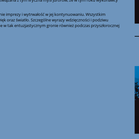
związana z tym liryczna myśl jurorów, że w tym roku wykonawcy
ie imprezy i wytrwałość w jej kontynuowaniu. Wszystkim
ięk oraz światło. Szczególne wyrazy wdzięczności i podziwu
nie w tak entuzjastycznym gronie również podczas przyszłorocznej