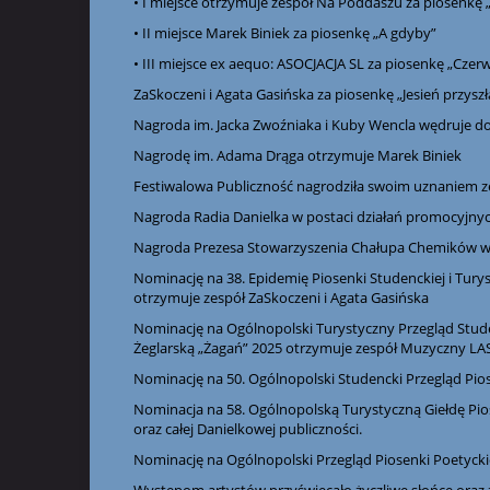
• I miejsce otrzymuje zespół Na Poddaszu za piosenkę
• II miejsce Marek Biniek za piosenkę „A gdyby”
• III miejsce ex aequo: ASOCJACJA SL za piosenkę „Cze
ZaSkoczeni i Agata Gasińska za piosenkę „Jesień przyszł
Nagroda im. Jacka Zwoźniaka i Kuby Wencla wędruje d
Nagrodę im. Adama Drąga otrzymuje Marek Biniek
Festiwalowa Publiczność nagrodziła swoim uznaniem ze
Nagroda Radia Danielka w postaci działań promocyjnyc
Nagroda Prezesa Stowarzyszenia Chałupa Chemików węd
Nominację na 38. Epidemię Piosenki Studenckiej i Turys
otrzymuje zespół ZaSkoczeni i Agata Gasińska
Nominację na Ogólnopolski Turystyczny Przegląd Stude
Żeglarską „Żagań” 2025 otrzymuje zespół Muzyczny LA
Nominację na 50. Ogólnopolski Studencki Przegląd Pio
Nominacja na 58. Ogólnopolską Turystyczną Giełdę Pios
oraz całej Danielkowej publiczności.
Nominację na Ogólnopolski Przegląd Piosenki Poetycki