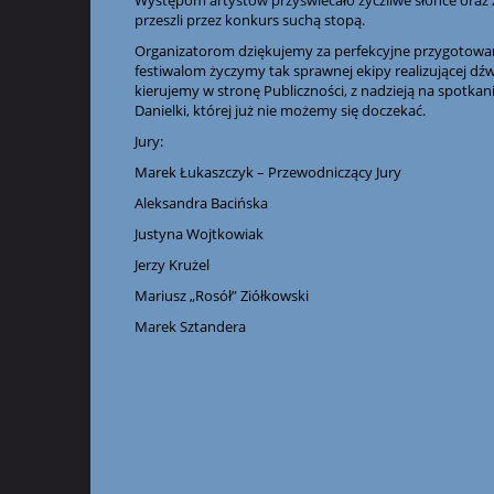
Występom artystów przyświecało życzliwe słońce oraz 
przeszli przez konkurs suchą stopą.
Organizatorom dziękujemy za perfekcyjne przygotowan
festiwalom życzymy tak sprawnej ekipy realizującej dźw
kierujemy w stronę Publiczności, z nadzieją na spotka
Danielki, której już nie możemy się doczekać.
Jury:
Marek Łukaszczyk – Przewodniczący Jury
Aleksandra Bacińska
Justyna Wojtkowiak
Jerzy Krużel
Mariusz „Rosół” Ziółkowski
Marek Sztandera