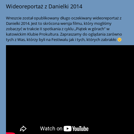
Wideoreportaż z Danielki 2014
Wreszcie został opublikowany długo oczekiwany wideoreportaż z
Danielki 2014. Jest to skrócona wersja filmu, który mogliśmy
zobaczyć w trakcie II spotkania z cyklu „Piątek w górach” w
katowickim Klubie Prokultura. Zapraszamy do oglądania zarówno
tych z Was, którzy byli na Festiwalu jak i tych, których zabrakło