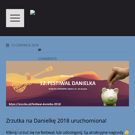
13 CZERWCA 2018
COMMENTS
Zrzutka na Danielkę 2018 uruchomiona!
Kliknij i zrzuć się na festiwal, lub udostępnij. Są atrakcyjne nagrody