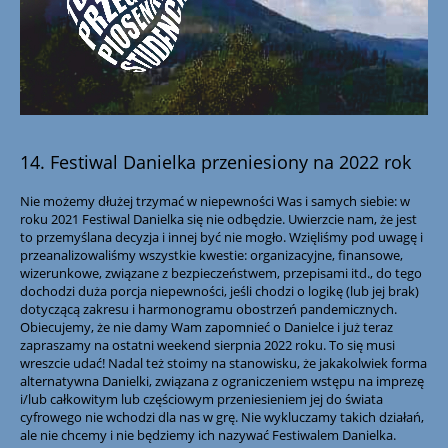
14. Festiwal Danielka przeniesiony na 2022 rok
Nie możemy dłużej trzymać w niepewności Was i samych siebie: w
roku 2021 Festiwal Danielka się nie odbędzie. Uwierzcie nam, że jest
to przemyślana decyzja i innej być nie mogło. Wzięliśmy pod uwagę i
przeanalizowaliśmy wszystkie kwestie: organizacyjne, finansowe,
wizerunkowe, związane z bezpieczeństwem, przepisami itd., do tego
dochodzi duża porcja niepewności, jeśli chodzi o logikę (lub jej brak)
dotyczącą zakresu i harmonogramu obostrzeń pandemicznych.
Obiecujemy, że nie damy Wam zapomnieć o Danielce i już teraz
zapraszamy na ostatni weekend sierpnia 2022 roku. To się musi
wreszcie udać! Nadal też stoimy na stanowisku, że jakakolwiek forma
alternatywna Danielki, związana z ograniczeniem wstępu na imprezę
i/lub całkowitym lub częściowym przeniesieniem jej do świata
cyfrowego nie wchodzi dla nas w grę. Nie wykluczamy takich działań,
ale nie chcemy i nie będziemy ich nazywać Festiwalem Danielka.