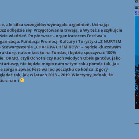
ie, ale kilka szczegółów wymagało uzgodnień. Ucinając
22 odbędzie się! Przygotowania trwają, a Wy też się szykujcie
cie wiedzieć. Po pierwsze – organizatorem Festiwalu
ganizacja: Fundacja Promocji Kultury i Turystyki „Z NURTEM
u – Stowarzyszenie „CHAŁUPA CHEMIKÓW” – będzie kluczowym
trukturę, natomiast to na Fundacji będzie spoczywać 100%
gie: ORMO, czyli Ochotniczy Ruch Młodych Obsługantów, jako
ntariuszy, nie będzie mogło nam w tym roku pomóc tak, jak
ie zorganizować Festiwal od początku do końca. Z góry
lądać tak, jak w latach 2013 – 2019. Wierzymy jednak, że
cie z nami