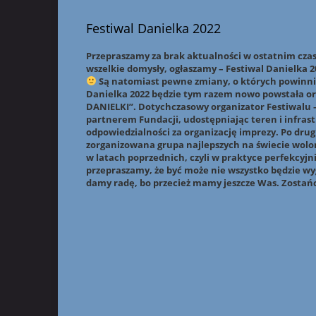
Festiwal Danielka 2022
Przepraszamy za brak aktualności w ostatnim czas
wszelkie domysły, ogłaszamy – Festiwal Danielka 20
Są natomiast pewne zmiany, o których powinniś
Danielka 2022 będzie tym razem nowo powstała or
DANIELKI”. Dotychczasowy organizator Festiwal
partnerem Fundacji, udostępniając teren i infras
odpowiedzialności za organizację imprezy. Po dru
zorganizowana grupa najlepszych na świecie wolo
w latach poprzednich, czyli w praktyce perfekcyjn
przepraszamy, że być może nie wszystko będzie wyg
damy radę, bo przecież mamy jeszcze Was. Zostań