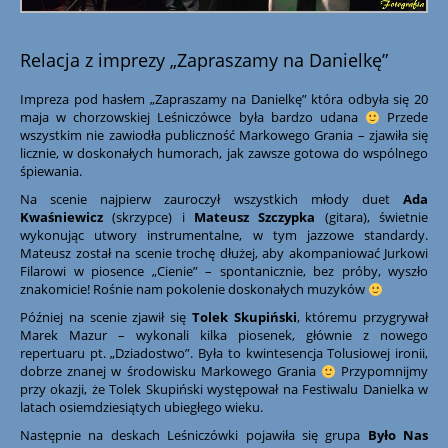
Relacja z imprezy „Zapraszamy na Danielkę”
Impreza pod hasłem „Zapraszamy na Danielkę” która odbyła się 20
maja w chorzowskiej Leśniczówce była bardzo udana
Przede
wszystkim nie zawiodła publiczność Markowego Grania – zjawiła się
licznie, w doskonałych humorach, jak zawsze gotowa do wspólnego
śpiewania.
Na scenie najpierw zauroczył wszystkich młody duet
Ada
Kwaśniewicz
(skrzypce) i
Mateusz Szczypka
(gitara), świetnie
wykonując utwory instrumentalne, w tym jazzowe standardy.
Mateusz został na scenie trochę dłużej, aby
akompaniować Jurkowi
Filarowi w piosence „Cienie” – spontanicznie, bez próby, wyszło
znakomicie! Rośnie nam pokolenie doskonałych muzyków
Później na scenie zjawił się
Tolek Skupiński
, któremu przygrywał
Marek Mazur – wykonali kilka piosenek, głównie z nowego
repertuaru pt. „Dziadostwo”. Była to kwintesencja Tolusiowej ironii,
dobrze znanej w środowisku Markowego Grania
Przypomnijmy
przy okazji, że Tolek Skupiński występował na Festiwalu Danielka w
latach osiemdziesiątych ubiegłego wieku.
Następnie na deskach Leśniczówki pojawiła się grupa
Było Nas