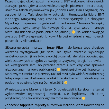
Trzech
, dając około godzinny koncert. BNT wykonało kilka swoich
starszych przebojów, a także wiele „nowych” piosenek – interpretacji
utworów takich wykonawców jak Johnny Cash, Dan Fogelberg, czy
zespołu Jethro Tull, głównie w autorskim tłumaczeniu lidera BNT
Johnnego. Muzyczną bazę zespołu oprócz słynnych już skrzypiec
Mykologa uzupełniało bogate instrumentarium Zdzisława Szczypki,
etatowego wykonawcy Markowego Grania, ojca wspomnianego
Mateusza (niedaleko pada jabłko od jabłoni)
Na koniec swojego
występu BNT przygrywało Jurkowi Filarowi w jednej z jego nowych
piosenek – „Kilimandżaro”.
Główna gwiazda imprezy –
Jerzy Filar
– do końca tego długiego
wieczoru występował już sam, nie tylko świetnie wykonując
mnóstwo swoich (i nie tylko swoich) piosenek, ale także opowiadając
wiele zabawnych anegdot ze swojej artystycznej drogi. Poprawka –
nie występował sam, bo przecież razem z nim cały czas śpiewała
niezrównana markowa publiczność
Jurek gościł w Leśniczówce na
Markowym Graniu nie pierwszy raz, od razu było widać, że dobrze się
tutaj czuje i ma doskonały kontakt ze słuchaczami. Zdradzimy, że
podobnie powinno być na Danielce 2016
W międzyczasie Marek Ł. i Jarek D. powiedzieli kilka słów na temat
wykonawców tegorocznej Danielki. Nie będziemy ich tutaj
przytaczać, bo i tak wszystkiego wkrótce się dowiecie
Zobaczcie
zdjęcia z imprezy
autorstwa Marcina, które udostępnił na